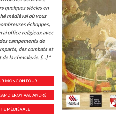
rs quelques siècles en
ché médiéval où vous
nombreuses échoppes,
ai office religieux avec
, des campements de
emparts, des combats et
 de la chevalerie. […] “
 SUR MONCONTOUR
CAP D'ERQY VAL ANDRÉ
ÊTE MÉDIÉVALE