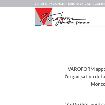
Skip
VAROFORM CONCEPTEUR, FABRICANT, GAMMI
to
content
VAROFORM apport
l’organisation de l
Monco
” Cette fête, qui à l