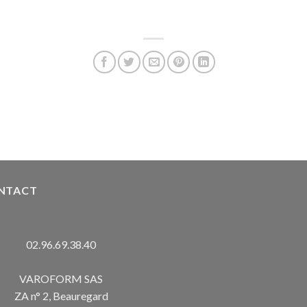
NTACT
02.96.69.38.40
VAROFORM SAS
ZA n° 2, Beauregard