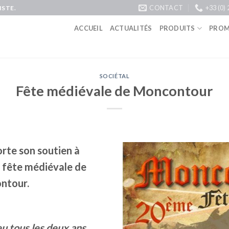
CONTACT
+33 (0) 
STE.
ACCUEIL
ACTUALITÉS
PRODUITS
PROM
SOCIÉTAL
Fête médiévale de Moncontour
e son soutien à
a fête médiévale de
ntour.
ieu tous les deux ans,