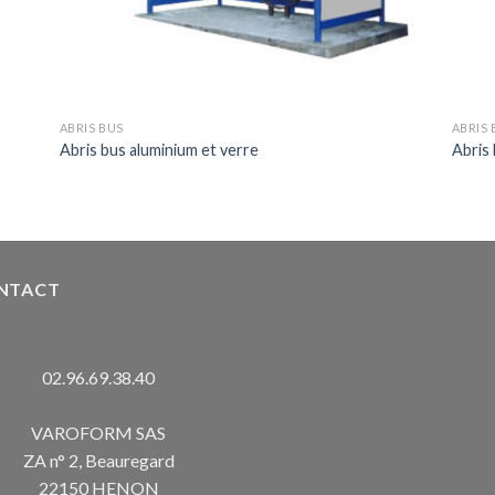
ABRIS BUS
ABRIS 
Abris bus aluminium et verre
Abris 
NTACT
02.96.69.38.40
VAROFORM SAS
ZA n° 2, Beauregard
22150 HENON