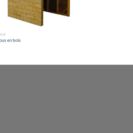
BUS
bus en bois