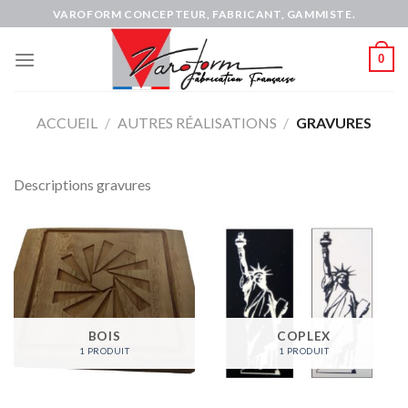
Skip
VAROFORM CONCEPTEUR, FABRICANT, GAMMISTE.
to
content
0
ACCUEIL
/
AUTRES RÉALISATIONS
/
GRAVURES
Descriptions gravures
BOIS
COPLEX
1 PRODUIT
1 PRODUIT