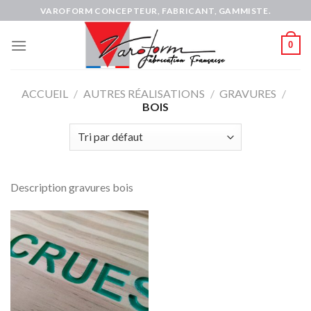
Skip
VAROFORM CONCEPTEUR, FABRICANT, GAMMISTE.
to
content
0
ACCUEIL
/
AUTRES RÉALISATIONS
/
GRAVURES
/
BOIS
Description gravures bois